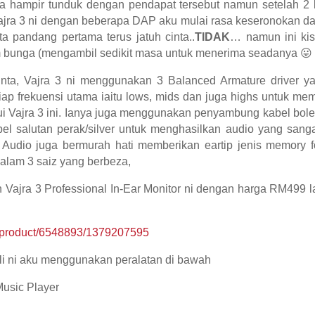
 juga hampir tunduk dengan pendapat tersebut namun setelah 2 
ra 3 ni dengan beberapa DAP aku mulai rasa keseronokan 
ta pandang pertama terus jatuh cinta..
TIDAK
… namun ini kis
 bunga (mengambil sedikit masa untuk menerima seadanya 😛 
inta, Vajra 3 ni menggunakan 3 Balanced Armature driver ya
ap frekuensi utama iaitu lows, mids dan juga highs untuk m
lui Vajra 3 ini. Ianya juga menggunakan penyambung kabel bole
el salutan perak/silver untuk menghasilkan audio yang sanga
ll Audio juga bermurah hati memberikan eartip jenis memory
alam 3 saiz yang berbeza,
 Vajra 3 Professional In-Ear Monitor ni dengan harga RM499 la
y/product/6548893/1379207595
ali ni aku menggunakan peralatan di bawah
usic Player