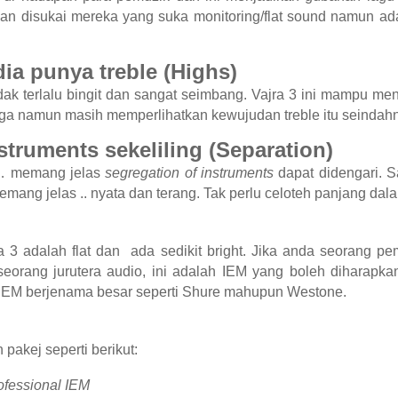
an disukai mereka yang suka monitoring/flat sound namun ada
a punya treble (Highs)
idak terlalu bingit dan sangat seimbang. Vajra 3 ini mampu me
inga namun masih memperlihatkan kewujudan treble itu seindah
truments sekeliling (Separation)
a… memang jelas
segregation of instruments
dapat didengari. 
mang jelas .. nyata dan terang. Tak perlu celoteh panjang dala
a 3 adalah flat dan ada sedikit bright. Jika anda seorang pe
eorang jurutera audio, ini adalah IEM yang boleh diharapkan
 IEM berjenama besar seperti Shure mahupun Westone.
pakej seperti berikut:
rofessional IEM