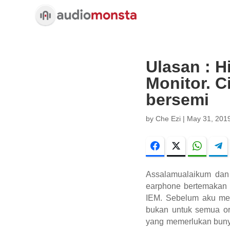
Ulasan : H
Monitor. C
bersemi
by
Che Ezi
|
May 31, 201
Facebook
Twitter
WhatsA
Assalamualaikum dan 
earphone bertemakan I
IEM. Sebelum aku mel
bukan untuk semua ora
yang memerlukan bunyi