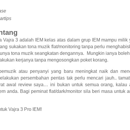
case
artips
ntang
 Vajra 3 adalah IEM kelas atas dalam grup IEM mampu milik 
 yang sukakan tona muzik flat/monitoring tanpa perlu menghab
nya tona muzik seangkatan dengannya. Mungkin ianya boleh 
kukan kerjanya tanpa mengosongkan poket korang.
pemuzik atau penyanyi yang baru meningkat naik dan menc
lakukan persembahan pentas tak perlu mencari jauh.. tamat
ayat awal review saya… ini bukan untuk semua orang, kalau
em anda. Bagi peminat flat/dark/monitor sila beri masa untuk 
ntuk Vajra 3 Pro IEM!