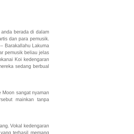
 anda berada di dalam
rtis dan para pemusik.
c – Barakallahu Lakuma
ar pemusik beliau jelas
okanai Koi kedengaran
 mereka sedang berbual
he Moon sangat nyaman
rsebut mainkan tanpa
kang. Vokal kedengaran
 yang terhasil memang