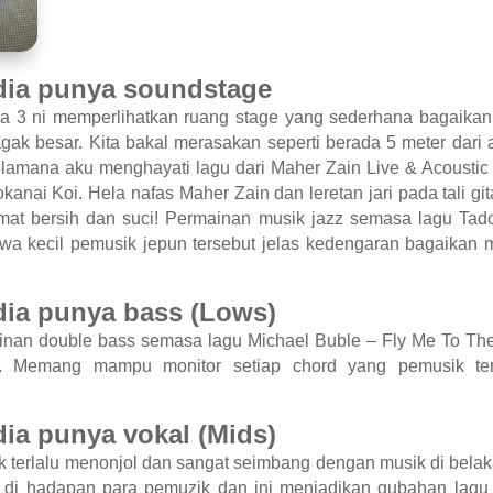
ia punya soundstage
ra 3 ni memperlihatkan ruang stage yang sederhana bagaikan
gak besar. Kita bakal merasakan seperti berada 5 meter dari a
bilamana aku menghayati lagu dari Maher Zain Live & Acousti
anai Koi. Hela nafas Maher Zain dan leretan jari pada tali git
at bersih dan suci! Permainan musik jazz semasa lagu Tad
wa kecil pemusik jepun tersebut jelas kedengaran bagaikan
ia punya bass (Lows)
ainan double bass semasa lagu Michael Buble – Fly Me To T
an. Memang mampu monitor setiap chord yang pemusik te
a punya vokal (Mids)
dak terlalu menonjol dan sangat seimbang dengan musik di bela
 di hadapan para pemuzik dan ini menjadikan gubahan lagu