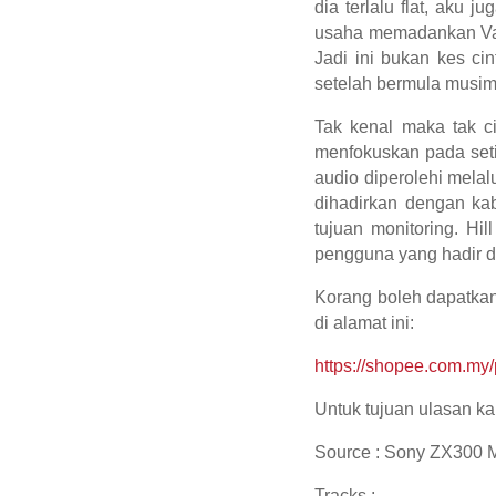
dia terlalu flat, aku
usaha memadankan Vaj
Jadi ini bukan kes cin
setelah bermula musim
Tak kenal maka tak c
menfokuskan pada seti
audio diperolehi mela
dihadirkan dengan kab
tujuan monitoring. Hi
pengguna yang hadir d
Korang boleh dapatkan
di alamat ini:
https://shopee.com.m
Untuk tujuan ulasan k
Source : Sony ZX300 M
Tracks :