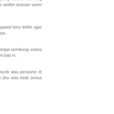
 sedikit renjisan warm
ngawal tona treble agar
nya.
Sangat seimbang antara
m bab ni.
muzik atau penyanyi di
 jika anta tidak punya