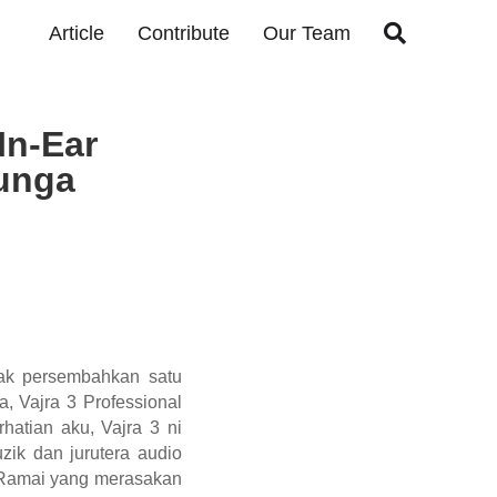

Article
Contribute
Our Team
In-Ear
bunga
nak persembahkan satu
, Vajra 3 Professional
atian aku, Vajra 3 ni
zik dan jurutera audio
. Ramai yang merasakan