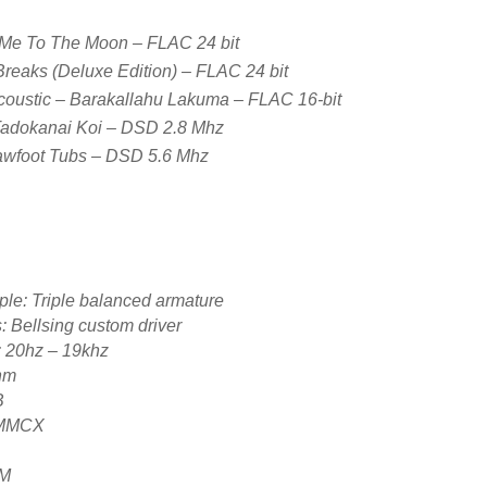
 Me To The Moon – FLAC 24 bit
reaks (Deluxe Edition) – FLAC 24 bit
coustic – Barakallahu Lakuma – FLAC 16-bit
Tadokanai Koi – DSD 2.8 Mhz
awfoot Tubs – DSD 5.6 Mhz
ple: Triple balanced armature
: Bellsing custom driver
 20hz – 19khz
hm
B
: MMCX
2M