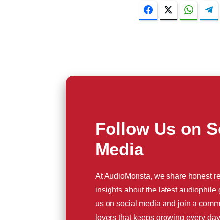
Facebook
Twitter
WhatsA
Follow Us on S
Media
At AudioMonsta, we share honest re
insights about the latest audiophile
us on social media and join a comm
lovers that keeps growing every day