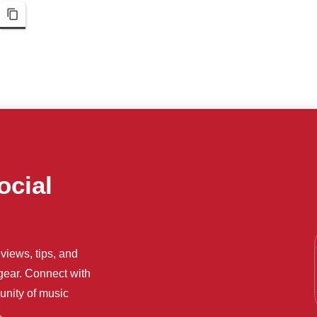
pp
Telegram
Copy Link
ocial
views, tips, and
 gear. Connect with
unity of music
.