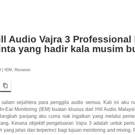
ill Audio Vajra 3 Professional 
inta yang hadir kala musim 
9
|
IEM
,
Reviews
pp
Telegram
Copy Link
salam sejahtera para penggila audio semua. Kali ini aku 
n-Ear Monitoring (IEM) buatan khusus dari Hill Audio Malaysia
angkah panjang aku cuma nak ingatkan yang melalui pemerh
ng. Kerana objektif pengeluaran Vajra 3 adalah untuk pemu
 yang jelas dan terperinci bagi tujuan monitoring and mixing