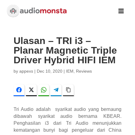

Ulasan – TRI i3 –
Planar Magnetic Triple
Driver Hybrid HIFI IEM
by
appexs
|
Dec 10, 2020
|
IEM
,
Reviews
Facebook
Twitter
WhatsApp
Telegram
Copy Link
Tri Audio adalah syarikat audio yang bernaung
dibawah syarikat audio bernama KBEAR.
Penghasilan i3 dari Tri Audio menunjukkan
kematangan bunyi bagi pengeluar dari China