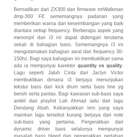
Bernadikan dari ZX300 dan firmware mrWalkman
dmp-300 FE sememangnya padanan yang
memberikan warna dan keseimbangan yang baik
diantara setiap frequency. Berberapa aspek yang
menonjol dari i3 ini dapat didengari terutama
sekali di bahagian bass. Sememangnya i3 ini
mengutamakan bahagian awal dari frequency 30-
150hz. Bagi saya bahagian ini membuktikan sama
ada ia mempunyai karektor
quantity vs quality
.
Lagu seperti Jatuh Cinta dari Jaclyn Victor
membuktikan dimana i3 berjaya menunjukan
tekstur bass dari kick drum serta bass line yg
bersih serta pantas. Bagi kawasan sub-bass saya
ambil dari playlist Lah Ahmad iaitu dari lagu
Dendang Abah. Kebanyakkan iem yang saya
mainkan lagu tersebut kurang berjaya dari note
sub-bass yang pertama. Pergerakkan dari
dynamic driver bass selalunya mempunyai
masalah bass bleed dan pergerakkan perlahan