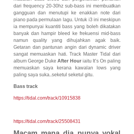
dari frequency 20-30hz sub-bass ini membuatkan
gangguan dan menutupi ke enakkan note dari
piano pada permulaan lagu. Untuk i3 ini meskipun
ia mempunyai kuantiti bass yang boleh dikatakan
banyak dan hampir bleed ke frekuensi mid-bass
namun quality yang dihujahkan agak baik.
Getaran dan pantunan angin dari dynamic driver
sangat memuaskan hati. Track Master Tidal dari
album George Duke
After Hour
iaitu It’s On paling
memuaskan saya kerana kawalan lows yang
paling saya suka..seketul seketul gitu.
Bass track
https://tidal.com/track/10915838
https://tidal.com/track/25508431
Macam mana dia punya vokal