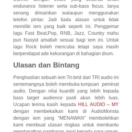
endurance listener serta sub-bass focus. Ianya
senang dimainkan walaupun menggunakan
telefon pintar. Jadi tiada alasan untuk tidak
memiliki iem yang baik seperti ini. Penggemar
lagu Fast Beat,Pop, RNB, Jazz, Country mahu
pun Nasyid amatlah sesuai bagi iem ini. Untuk
lagu Rock boleh mencuba tetapi saya masih
berpendapat ade kekurangan di bahagian drum.
Ulasan dan Bintang
Penghasilan sebuah iem Tri-brid dari TRI audio ini
sememangnya boleh membuka tumpuan peminat
audio. Dengan nilai kuantiti yang lebih kepada
bass target audience pasti akan lebih luas.
Ucapan terima kasih kepada
HILL AUDIO – MY
dengan membekalkan kami di AudioMonsta
dengan iem yang “MENAWAN” membolehkan
kami membuat ulasan ringkas untuk membantu
mendapatkan gambaran awal kepada para umum.